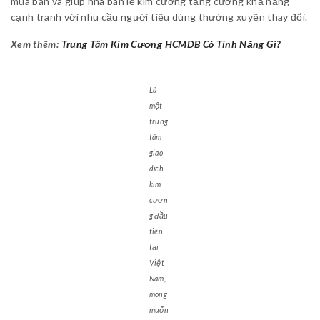
mua bán và giúp nhà bán lẻ kim cương tăng cường khả năng
cạnh tranh với nhu cầu người tiêu dùng thường xuyên thay đổi.
Xem thêm:
Trung Tâm Kim Cương HCMDB Có Tính Năng Gì?
Là
một
trung
tâm
giao
dịch
kim
cươn
g đầu
tiên
tại
Việt
Nam,
mong
muốn