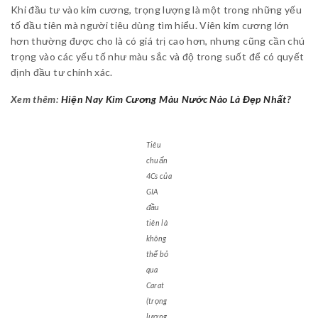
Khi đầu tư vào kim cương, trọng lượng là một trong những yếu
tố đầu tiên mà người tiêu dùng tìm hiểu. Viên kim cương lớn
hơn thường được cho là có giá trị cao hơn, nhưng cũng cần chú
trọng vào các yếu tố như màu sắc và độ trong suốt để có quyết
định đầu tư chính xác.
Xem thêm:
Hiện Nay Kim Cương Màu Nước Nào Là Đẹp Nhất?
Tiêu
chuẩn
4Cs của
GIA
đầu
tiên là
không
thể bỏ
qua
Carat
(trọng
lượng