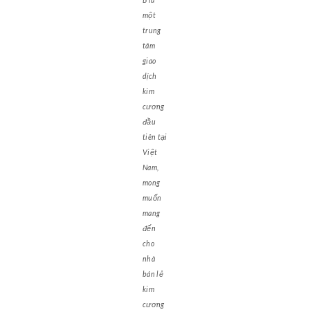
một
trung
tâm
giao
dịch
kim
cương
đầu
tiên tại
Việt
Nam,
mong
muốn
mang
đến
cho
nhà
bán lẻ
kim
cương