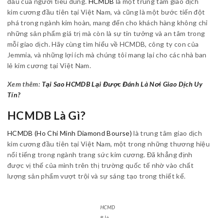
đầu của người tiêu dùng.
HCMDB
là một trung tâm giao dịch
kim cương đầu tiên tại Việt Nam, và cũng là một bước tiến đột
phá trong ngành kim hoàn, mang đến cho khách hàng không chỉ
những sản phẩm giá trị mà còn là sự tin tưởng và an tâm trong
mỗi giao dịch. Hãy cùng tìm hiểu về HCMDB, công ty con của
Jemmia, và những lợi ích mà chúng tôi mang lại cho các nhà ban
lẻ kim cương tại Việt Nam.
Xem thêm:
Tại Sao HCMDB Lại Được Đánh Là Nơi Giao Dịch Uy
Tín?
HCMDB Là Gì?
HCMDB (Ho Chi Minh Diamond Bourse)
là trung tâm giao dịch
kim cương đầu tiên tại Việt Nam, một trong những thương hiệu
nổi tiếng trong ngành trang sức kim cương. Đã khẳng định
được vị thế của mình trên thị trường quốc tế nhờ vào chất
lượng sản phẩm vượt trội và sự sáng tạo trong thiết kế.
HCMD
B là