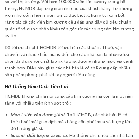
so với thị trường. Với hơn 100.000 viên kim cương trong hệ
thống, HCMDB đáp ứng mọi nhu cầu của khách hàng, từ những
viên nhỏ đến những viên lớn và đặc biệt. Chúng tôi cam kết
rằng tất cả các viên kim cương đều đáp ứng đầy đủ tiêu chuẩn
quốc tế và được nhập khẩu tận gốc từ các trung tâm kim cương
uy tín.
Để tối ưu chi phí, HCMDB tối ưu hóa các khoản: Thuế, vận
chuyển và nhập khẩu, mang đến cho các nhà bán lẻ những lựa
chọn đa dạng với chất lượng tương đương nhưng mức giá cạnh
tranh hơn. Điều này giúp các nhà bán lẻ có thể cung cấp nhiều
sản phẩm phong phú tới tay người tiêu dùng.
Hệ Thống Giao Dịch Tiện Lợi
HCMDB không chỉ là nơi cung cấp kim cương mà còn là một nền
tảng với nhiều tiện ích vượt trội:
Mua 1 viên vẫn được giá sỉ:
Tại HCMDB, các nhà bán lẻ có
thể thoải mái giao dịch mà không cần phải mua số lượng lớn
để hưởng giá sỉ.
So sánh chất lượng và giá cả:
Hệ thống cho phép các nhà bán