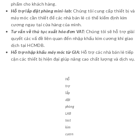
phẩm cho khách hàng.
Hỗ trợ lắp đặt phòng mini-lab:
Chúng tôi cung cấp thiết bị và
máy móc cần thiết để các nhà bán lẻ có thể kiểm định kim
cương ngay tại cửa hàng của mình.
Tư vấn về thủ tục xuất hóa đơn VAT:
Chúng tôi sẽ hỗ trợ giải
quyết các vấ đề liên quan đến nhập khẩu kim cương khi giao
dịch tại HCMDB.
Hỗ trợ nhập khẩu máy móc từ GIA:
Hỗ trợ các nhà bán lẻ tiếp
cận các thiết bị hiện đại giúp nâng cao chất lượng và dịch vụ.
Hỗ
trợ
lắp
đặt
phòng
LAB
test
kim
cươn