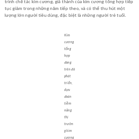
trình chế tác kim cương, giá thành của kim cương tổng hợp tiếp
tục giảm trong những năm tiếp theo, và có thể thu hút một
lượng lớn người tiêu dùng, đặc biệt là những người trẻ tuổi.
Kim
cương
tổng
hợp
đang
trên đà
phát
triển,
dựu
đoán
tiềm
năng
thị
trườn
g kim
cương