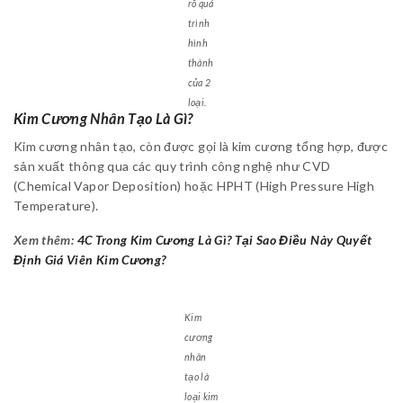
rõ quá
trình
hình
thành
của 2
loại.
Kim Cương Nhân Tạo Là Gì?
Kim cương nhân tạo, còn được gọi là kim cương tổng hợp, được
sản xuất thông qua các quy trình công nghệ như CVD
(Chemical Vapor Deposition) hoặc HPHT (High Pressure High
Temperature).
Xem thêm:
4C Trong Kim Cương Là Gì? Tại Sao Điều Này Quyết
Định Giá Viên Kim Cương?
Kim
cương
nhân
tạo là
loại kim