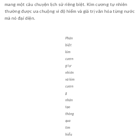
mang một câu chuyện lịch sử riêng biệt. Kim cương tự nhiên
thường được ưa chuộng vì độ hiếm và giá trị văn hóa từng nước
mà nó đại diện.
Phân
biệt
kim
cươn
g tự
nhiên
và kim
cươn
g
nhân
tạo
thông
qua
tìm
hiểu