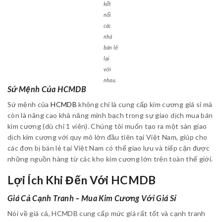
kết
nối
các
nhà
bán lẻ
lại
với
nhau.
Sứ Mệnh Của HCMDB
Sứ mệnh của
HCMDB
không chỉ là cung cấp kim cương giá sỉ mà
còn là nâng cao khả năng minh bạch trong sự giao dịch mua bán
kim cương (dù chỉ 1 viên). Chúng tôi muốn tạo ra một sàn giao
dịch kim cương với quy mô lớn đầu tiên tại Việt Nam, giúp cho
các đơn bị bán lẻ tại Việt Nam có thể giao lưu và tiếp cận được
những nguồn hàng từ các kho kim cương lớn trên toàn thế giới.
Lợi Ích Khi Đến Với HCMDB
Giá Cả Cạnh Tranh – Mua Kim Cương Với Giá Sỉ
Nói về giá cả, HCMDB cung cấp mức giá rất tốt và cạnh tranh