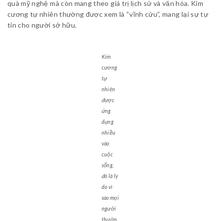
quà mỹ nghệ mà còn mang theo giá trị lịch sử và văn hóa. Kim
cương tự nhiên thường được xem là “vĩnh cửu”, mang lại sự tự
tin cho người sở hữu.
Kim
cương
tự
nhiên
được
ứng
dụng
nhiều
vào
cuộc
sống,
đó là lý
do vì
sao mọi
người
thườn