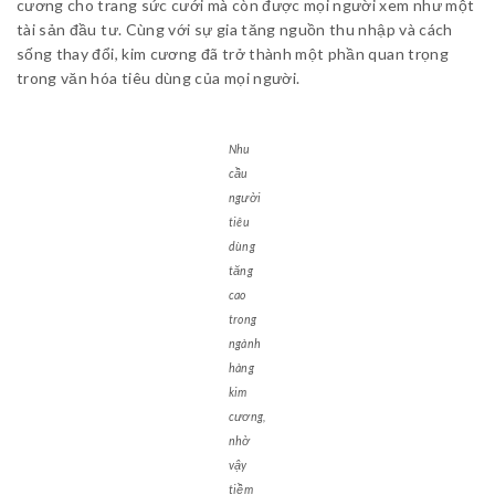
cương cho trang sức cưới mà còn được mọi người xem như một
tài sản đầu tư. Cùng với sự gia tăng nguồn thu nhập và cách
sống thay đổi, kim cương đã trở thành một phần quan trọng
trong văn hóa tiêu dùng của mọi người.
Nhu
cầu
người
tiêu
dùng
tăng
cao
trong
ngành
hàng
kim
cương,
nhờ
vậy
tiềm