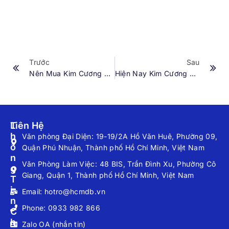
Trước
Sau
Nên Mua Kim Cương Gì Để Tăng Khả Năng Sinh Lời?
Hiện Nay Kim Cương Màu Nước Nào Là Đẹp Nhất?
T
Liên Hệ
H
Văn phòng Đại Diện: 19-19/2A Hồ Văn Huê, Phường 09,
Ô
Quận Phú Nhuận, Thành phố Hồ Chí Minh, Việt Nam
N
Văn Phòng Làm Việc: 48 BIS, Trần Đình Xu, Phường Cô
G
Giang, Quận 1, Thành phố Hồ Chí Minh, Việt Nam
T
I
Email: hotro@hcmdb.vn
N
Phone: 0933 982 866
C
H
Zalo OA (nhắn tin)