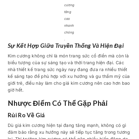
cương
tăng
cao
nhanh
chóng
.
Sự Kết Hợp Giữa Truyền Thống Và Hiện Đại
Kim cương không chỉ là món trang sức cổ điển mà còn là
biểu tượng của sự sáng tạo và thời trang hiện đại. Các
nhà thiết kế trang sức ngày nay đang đưa ra nhiều thiết
kế sáng tạo để phù hợp với xu hướng và gu thẩm mỹ của
giới trẻ, điều này làm cho giá kim cương nên cao hơn bao
giờ hết.
Nhược Điểm Có Thể Gặp Phải
Rủi Ro Về Giá
Dù giá kim cương hiện tại đang tăng mạnh, không có gì
đảm bảo rằng xu hướng này sẽ tiếp tục tăng trong tương
lai. Thị trường kim cương có thể gặp nhiều biến động do