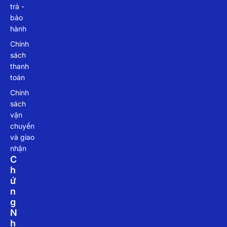
trả -
bảo
hành
Chính
sách
thanh
toán
Chính
sách
vận
chuyển
và giao
nhận
C
H
Ứ
N
G
N
H