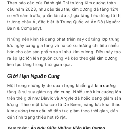
Theo báo cáo của Đánh giá Thị trường Kim cương toàn
cầu năm 2023, nhu cầu tiêu thụ kim cương đã tăng 12%
so với năm trước, phần lớn do sự gia tăng tiêu dùng từ thị
trường châu Á, đặc biệt là Trung Quốc và Ấn Độ (Nguồn:
Bain & Company).
Những nền kinh tế đang phát triển này có tầng lớp trung
lưu ngày càng gia tăng và họ có xu hướng chi tiêu nhiều
hơn cho các sản phẩm xa xỉ như kim cương. Điều này tạo
ra áp lực lớn lên nguồn cung và kéo theo
giá kim cương
liên tục tăng trong thời gian qua.
Giới Hạn Nguồn Cung
Một trong những lý do quan trọng khiến
giá kim cương
tăng là sự suy giảm nguồn cung. Nhiều mỏ kim cương lớn
trên thế giới như Diavik và Argyle đã hoặc đang giảm sản
lượng. Theo một báo cáo từ De Beers, năng lực khai thác
kim cương toàn cầu sẽ tiếp tục giảm theo thời gian, dẫn
đến tình trạng thiếu hụt rõ rệt.
Xem thêm:
Ẩn Náu Giữa Những Viên Kim Cương