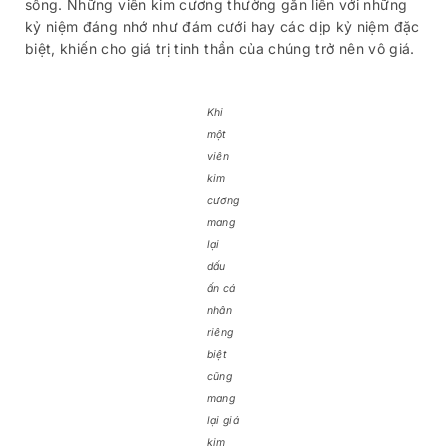
sống. Những viên kim cương thường gắn liền với những
kỷ niệm đáng nhớ như đám cưới hay các dịp kỷ niệm đặc
biệt, khiến cho giá trị tinh thần của chúng trở nên vô giá.
Khi
một
viên
kim
cương
mang
lại
dấu
ấn cá
nhân
riêng
biệt
cũng
mang
lại giá
kim