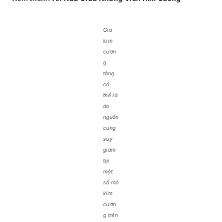
Giá
kim
cươn
g
tăng
có
thể là
do
nguồn
cung
suy
giảm
tại
một
số mỏ
kim
cươn
g trên