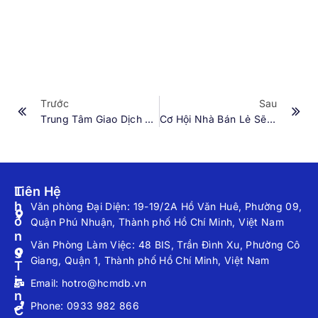
Trước
Sau
Trung Tâm Giao Dịch HCMDB Có Những Tính Năng Gì?
Cơ Hội Nhà Bán Lẻ Sẽ Được Gì Khi Hợp Tác Với Trung Tâm HCMDB?
T
Liên Hệ
H
Văn phòng Đại Diện: 19-19/2A Hồ Văn Huê, Phường 09,
Ô
Quận Phú Nhuận, Thành phố Hồ Chí Minh, Việt Nam
N
Văn Phòng Làm Việc: 48 BIS, Trần Đình Xu, Phường Cô
G
Giang, Quận 1, Thành phố Hồ Chí Minh, Việt Nam
T
I
Email: hotro@hcmdb.vn
N
Phone: 0933 982 866
C