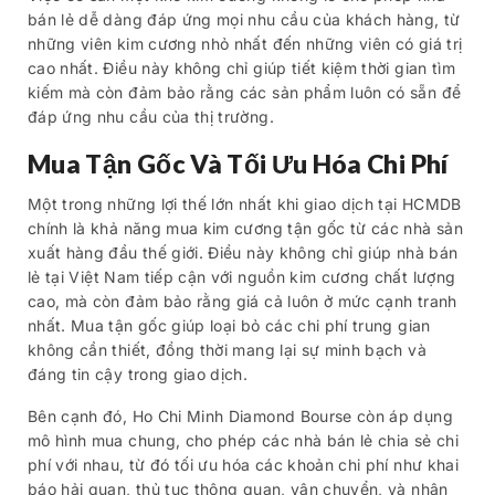
bán lẻ dễ dàng đáp ứng mọi nhu cầu của khách hàng, từ
những viên kim cương nhỏ nhất đến những viên có giá trị
cao nhất. Điều này không chỉ giúp tiết kiệm thời gian tìm
kiếm mà còn đảm bảo rằng các sản phẩm luôn có sẵn để
đáp ứng nhu cầu của thị trường.
Mua Tận Gốc Và Tối Ưu Hóa Chi Phí
Một trong những lợi thế lớn nhất khi giao dịch tại HCMDB
chính là khả năng mua kim cương tận gốc từ các nhà sản
xuất hàng đầu thế giới. Điều này không chỉ giúp nhà bán
lẻ tại Việt Nam tiếp cận với nguồn kim cương chất lượng
cao, mà còn đảm bảo rằng giá cả luôn ở mức cạnh tranh
nhất. Mua tận gốc giúp loại bỏ các chi phí trung gian
không cần thiết, đồng thời mang lại sự minh bạch và
đáng tin cậy trong giao dịch.
Bên cạnh đó, Ho Chi Minh Diamond Bourse còn áp dụng
mô hình mua chung, cho phép các nhà bán lẻ chia sẻ chi
phí với nhau, từ đó tối ưu hóa các khoản chi phí như khai
báo hải quan, thủ tục thông quan, vận chuyển, và nhân