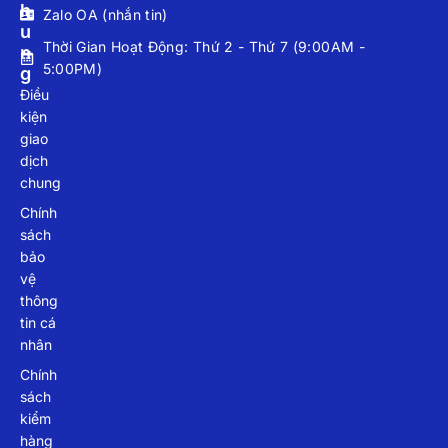
H
Zalo OA (nhắn tin)
U
Thời Gian Hoạt Động: Thứ 2 - Thứ 7 (9:00AM -
N
5:00PM)
G
Điều
kiện
giao
dịch
chung
Chính
sách
bảo
vệ
thông
tin cá
nhân
Chính
sách
kiểm
hàng