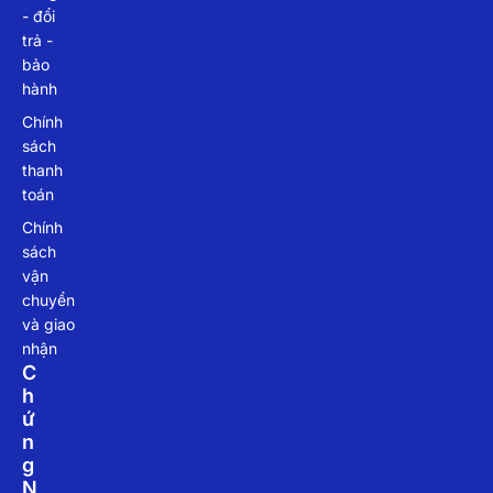
- đổi
trả -
bảo
hành
Chính
sách
thanh
toán
Chính
sách
vận
chuyển
và giao
nhận
C
H
Ứ
N
G
N