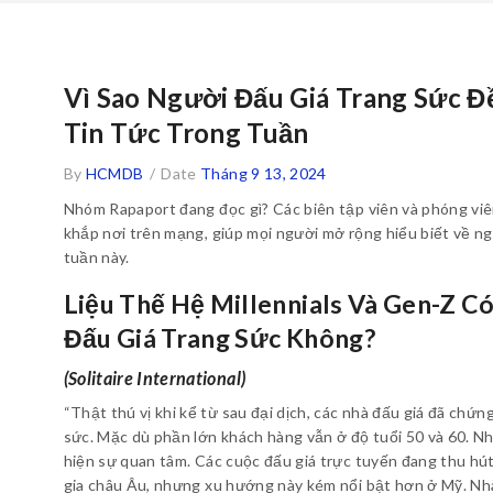
Vì Sao Người Đấu Giá Trang Sức Đ
Tin Tức Trong Tuần
By
HCMDB
/
Date
Tháng 9 13, 2024
Nhóm Rapaport đang đọc gì? Các biên tập viên và phóng v
khắp nơi trên mạng, giúp mọi người mở rộng hiểu biết về n
tuần này.
Liệu Thế Hệ Millennials Và Gen-Z C
Đấu Giá Trang Sức Không?
(Solitaire International)
“Thật thú vị khi kể từ sau đại dịch, các nhà đấu giá đã chứn
sức. Mặc dù phần lớn khách hàng vẫn ở độ tuổi 50 và 60. N
hiện sự quan tâm. Các cuộc đấu giá trực tuyến đang thu hút 
gia châu Âu, nhưng xu hướng này kém nổi bật hơn ở Mỹ. Nhà 