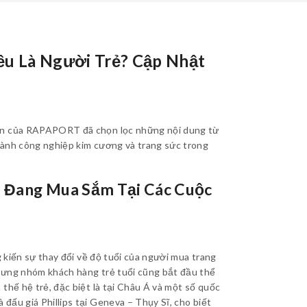
ều Là Người Trẻ? Cập Nhật
iên của RAPAPORT đã chọn lọc những nội dung từ
gành công nghiệp kim cương và trang sức trong
ó Đang Mua Sắm Tại Các Cuộc
g kiến sự thay đổi về độ tuổi của người mua trang
hưng nhóm khách hàng trẻ tuổi cũng bắt đầu thể
thế hệ trẻ, đặc biệt là tại Châu Á và một số quốc
đấu giá Phillips tại Geneva – Thụy Sĩ, cho biết