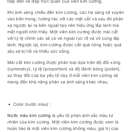
tiếp đến vẻ đẹp trực quan của viên kim cương.
Khi ánh sáng chiếu đến kim cương, các tia sáng sẽ xuyên
vào bên trong, tương tác với các mặt cắt và sau đó phản
xạ ngược lại ra bên ngoài tạo nên hiệu ứng lấp lánh mà
mắt người nhìn thấy. Một viên kim cương được mài cắt
với tỷ lệ chính xác sẽ có vẻ ngoài rực rỡ và vô cùng lấp
lánh. Ngược lại, kim cương được cắt quá nông hoặc quá
sâu sẽ bị tối và thiếu sức sống.
Mài cắt kim cương được phân loại dựa trên độ đối xứng
(symmetry), tỷ lệ (proportion) và độ đánh bóng (polish),
sự thay đổi của ba yếu tố này ở mỗi viên kim cương sẽ
mang đến khả năng phản xạ ánh sáng khác nhau.
Color (nước màu) :
Nước màu kim cương
là yếu tố phản ánh sắc màu tự
nhiên của kim cương. Một viên kim cương được xem là
hoàn hảo là một viên kim cương không màu, giá trị của