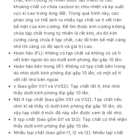
khoáng chất có chứa cacbon bị chịu nhiệt và áp suất
cực kì cao trong lòng đất. Trong quá trình này, các
phản ứng có thể sinh ra nhiều tạp chất và tì vết trên
bề mặt của kim cương. Để tìm được kim cương không
chứa tạp chất trong tự nhiên là rất khó, do đó kim
cương càng chứa ít tạp chất, các lỗi trên bề mặt càng
nhỏ thì càng có độ sạch và giá trị cao.
Hoàn hảo (FL): Không có tạp chất và không có cả tì
vết bên ngoài dù soi dưới kính phóng đại gấp 10 lần.
Hoàn hảo bên trong (IF): Không có tạp chất bên trong
dù nhìn dưới kính phóng đại gấp 10 lần, có một số tì
vết rất nhỏ bên ngoài.
v (bao gồm VV1 và VVS2): Tạp chất rất ít, khó nhìn
thấy dưới kính phóng đại gấp 10 lần.
Rất ít tạp chất (bao gồm VS1 và VS2): Tạp chất nếu
nhìn kĩ sẽ thấy rõ dưới kính phóng đại gấp 10 lần, dù
vậy tạp chất ở mức độ này vẫn được xem là rất nhỏ.
Ít tạp chất (bao gồm SI1 và SI2): Tạp chất có thể nhận
thấy dưới kính phóng đại gấp 10 lần.
Nhiều tạp chất (bao gồm I1, I2 và I3): Nhiều tạp chất