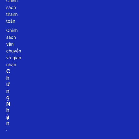
Chính
sách
thanh
toán
Chính
sách
vận
chuyển
và giao
nhận
C
H
Ứ
N
G
N
H
Ậ
N