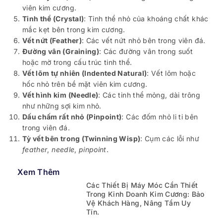
viên kim cương.
Tinh thể (Crystal)
: Tinh thể nhỏ của khoáng chất khác
mắc kẹt bên trong kim cương.
Vết nứt (Feather)
: Các vết nứt nhỏ bên trong viên đá.
Đường vân (Graining)
: Các đường vân trong suốt
hoặc mờ trong cấu trúc tinh thể.
Vết lõm tự nhiên (Indented Natural)
: Vết lõm hoặc
hốc nhỏ trên bề mặt viên kim cương.
Vết hình kim (Needle)
: Các tinh thể mỏng, dài trông
như những sợi kim nhỏ.
Dấu chấm rất nhỏ (Pinpoint)
: Các đốm nhỏ li ti bên
trong viên đá.
Tỳ vết bên trong (Twinning Wisp)
: Cụm các lỗi như
feather
,
needle
,
pinpoint
.
Xem Thêm
Các Thiết Bị Máy Móc Cần Thiết
Trong Kinh Doanh Kim Cương: Bảo
Vệ Khách Hàng, Nâng Tầm Uy
Tín.