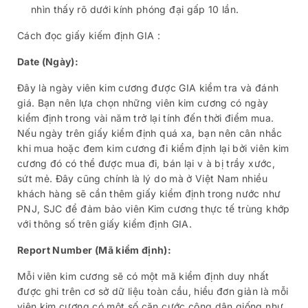
nhìn thấy rõ dưới kính phóng đại gấp 10 lần.
Cách đọc giấy kiếm định GIA :
Date (Ngày):
Đây là ngày viên kim cương được GIA kiểm tra và đánh
giá. Bạn nên lựa chọn những viên kim cương có ngày
kiểm định trong vài năm trở lại tính đến thời điểm mua.
Nếu ngày trên giấy kiểm định quá xa, bạn nên cân nhắc
khi mua hoặc đem kim cương đi kiểm định lại bởi viên kim
cương đó có thể được mua đi, bán lại v à bị trầy xước,
sứt mẻ. Đây cũng chính là lý do mà ở Việt Nam nhiều
khách hàng sẽ cần thêm giấy kiểm định trong nước như
PNJ, SJC để đảm bảo viên Kim cương thực tế trùng khớp
với thông số trên giấy kiểm định GIA.
Report Number (Mã kiểm định):
Mỗi viên kim cương sẽ có một mã kiểm định duy nhất
được ghi trên cơ sở dữ liệu toàn cầu, hiểu đơn giản là mỗi
viên kim cương có một số căn cước công dân giống như