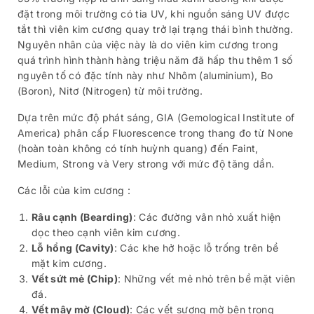
đặt trong môi trường có tia UV, khi nguồn sáng UV được
tắt thì viên kim cương quay trở lại trạng thái bình thường.
Nguyên nhân của việc này là do viên kim cương trong
quá trình hình thành hàng triệu năm đã hấp thu thêm 1 số
nguyên tố có đặc tính này như Nhôm (aluminium), Bo
(Boron), Nitơ (Nitrogen) từ môi trường.
Dựa trên mức độ phát sáng, GIA (Gemological Institute of
America) phân cấp Fluorescence trong thang đo từ None
(hoàn toàn không có tính huỳnh quang) đến Faint,
Medium, Strong và Very strong với mức độ tăng dần.
Các lỗi của kim cương :
Râu cạnh (Bearding)
: Các đường vân nhỏ xuất hiện
dọc theo cạnh viên kim cương.
Lỗ hổng (Cavity)
: Các khe hở hoặc lỗ trống trên bề
mặt kim cương.
Vết sứt mẻ (Chip)
: Những vết mẻ nhỏ trên bề mặt viên
đá.
Vết mây mờ (Cloud)
: Các vết sương mờ bên trong