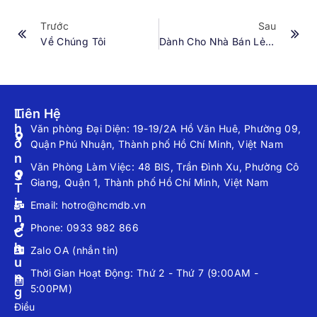
Trước
Sau
Về Chúng Tôi
Dành Cho Nhà Bán Lẻ Kim Cương.
T
Liên Hệ
H
Văn phòng Đại Diện: 19-19/2A Hồ Văn Huê, Phường 09,
Ô
Quận Phú Nhuận, Thành phố Hồ Chí Minh, Việt Nam
N
Văn Phòng Làm Việc: 48 BIS, Trần Đình Xu, Phường Cô
G
Giang, Quận 1, Thành phố Hồ Chí Minh, Việt Nam
T
I
Email: hotro@hcmdb.vn
N
Phone: 0933 982 866
C
H
Zalo OA (nhắn tin)
U
Thời Gian Hoạt Động: Thứ 2 - Thứ 7 (9:00AM -
N
5:00PM)
G
Điều