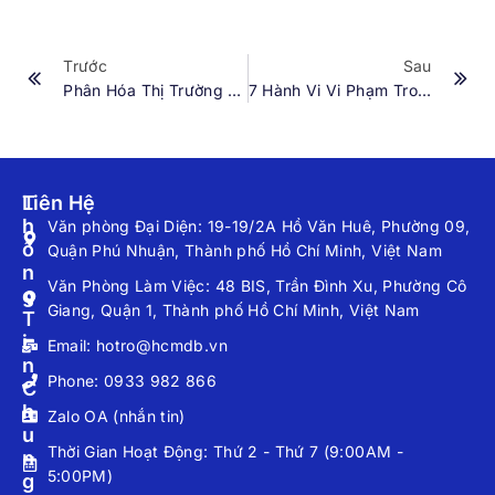
Trước
Sau
Phân Hóa Thị Trường Kim Cương Toàn Cầu: Xu Hướng Cao Cấp Lên Ngôi.
7 Hành Vi Vi Phạm Trong Hoạt Động Kinh Doanh Vàng Theo Dự Thảo Nghị Định Sửa Đổi.
T
Liên Hệ
H
Văn phòng Đại Diện: 19-19/2A Hồ Văn Huê, Phường 09,
Ô
Quận Phú Nhuận, Thành phố Hồ Chí Minh, Việt Nam
N
Văn Phòng Làm Việc: 48 BIS, Trần Đình Xu, Phường Cô
G
Giang, Quận 1, Thành phố Hồ Chí Minh, Việt Nam
T
I
Email: hotro@hcmdb.vn
N
Phone: 0933 982 866
C
H
Zalo OA (nhắn tin)
U
Thời Gian Hoạt Động: Thứ 2 - Thứ 7 (9:00AM -
N
5:00PM)
G