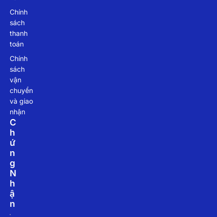
Chính
sách
thanh
toán
Chính
sách
vận
chuyển
và giao
nhận
C
H
Ứ
N
G
N
H
Ậ
N