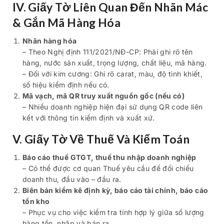
IV. Giấy Tờ Liên Quan Đến Nhãn Mác
& Gắn Mã Hàng Hóa
Nhãn hàng hóa
– Theo Nghị định 111/2021/NĐ-CP: Phải ghi rõ tên
hàng, nước sản xuất, trọng lượng, chất liệu, mã hàng.
– Đối với kim cương: Ghi rõ carat, màu, độ tinh khiết,
số hiệu kiểm định nếu có.
Mã vạch, mã QR truy xuất nguồn gốc (nếu có)
– Nhiều doanh nghiệp hiện đại sử dụng QR code liên
kết với thông tin kiểm định và xuất xứ.
V. Giấy Tờ Về Thuế Và Kiểm Toán
Báo cáo thuế GTGT, thuế thu nhập doanh nghiệp
– Có thể được cơ quan Thuế yêu cầu để đối chiếu
doanh thu, đầu vào – đầu ra.
Biên bản kiểm kê định kỳ, báo cáo tài chính, báo cáo
tồn kho
– Phục vụ cho việc kiểm tra tính hợp lý giữa số lượng
hàng tồn, nhập và bán ra.