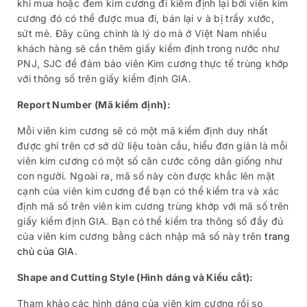
khi mua hoặc đem kim cương đi kiểm định lại bởi viên kim
cương đó có thể được mua đi, bán lại v à bị trầy xước,
sứt mẻ. Đây cũng chính là lý do mà ở Việt Nam nhiều
khách hàng sẽ cần thêm giấy kiểm định trong nước như
PNJ, SJC để đảm bảo viên Kim cương thực tế trùng khớp
với thông số trên giấy kiểm định GIA.
Report Number (Mã kiểm định):
Mỗi viên kim cương sẽ có một mã kiểm định duy nhất
được ghi trên cơ sở dữ liệu toàn cầu, hiểu đơn giản là mỗi
viên kim cương có một số căn cước công dân giống như
con người. Ngoài ra, mã số này còn được khắc lên mặt
cạnh của viên kim cương để bạn có thể kiểm tra và xác
định mã số trên viên kim cương trùng khớp với mã số trên
giấy kiểm định GIA. Bạn có thể kiểm tra thông số đầy đủ
của viên kim cương bằng cách nhập mã số này trên
trang
chủ của GIA
.
Shape and Cutting Style (Hình dáng và Kiểu cắt):
Tham khảo các hình dáng của viên kim cương rồi so