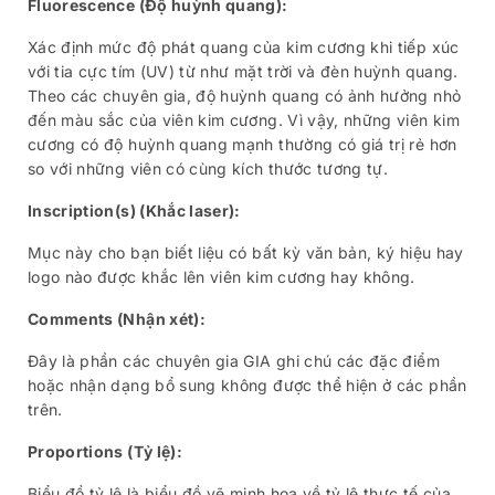
Fluorescence (Độ huỳnh quang):
Xác định mức độ phát quang của kim cương khi tiếp xúc
với tia cực tím (UV) từ như mặt trời và đèn huỳnh quang.
Theo các chuyên gia, độ huỳnh quang có ảnh hưởng nhỏ
đến màu sắc của viên kim cương. Vì vậy, những viên kim
cương có độ huỳnh quang mạnh thường có giá trị rẻ hơn
so với những viên có cùng kích thước tương tự.
Inscription(s) (Khắc laser):
Mục này cho bạn biết liệu có bất kỳ văn bản, ký hiệu hay
logo nào được khắc lên viên kim cương hay không.
Comments (Nhận xét):
Đây là phần các chuyên gia GIA ghi chú các đặc điểm
hoặc nhận dạng bổ sung không được thể hiện ở các phần
trên.
Proportions (Tỷ lệ):
Biểu đồ tỷ lệ là biểu đồ vẽ minh họa về tỷ lệ thực tế của