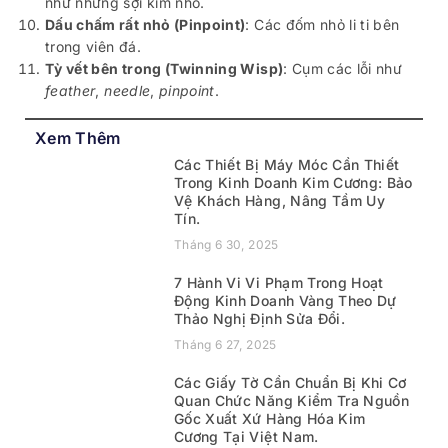
như những sợi kim nhỏ.
Dấu chấm rất nhỏ (Pinpoint)
: Các đốm nhỏ li ti bên
trong viên đá.
Tỳ vết bên trong (Twinning Wisp)
: Cụm các lỗi như
feather
,
needle
,
pinpoint
.
Xem Thêm
Các Thiết Bị Máy Móc Cần Thiết
Trong Kinh Doanh Kim Cương: Bảo
Vệ Khách Hàng, Nâng Tầm Uy
Tín.
Tháng 6 30, 2025
7 Hành Vi Vi Phạm Trong Hoạt
Động Kinh Doanh Vàng Theo Dự
Thảo Nghị Định Sửa Đổi.
Tháng 6 27, 2025
Các Giấy Tờ Cần Chuẩn Bị Khi Cơ
Quan Chức Năng Kiểm Tra Nguồn
Gốc Xuất Xứ Hàng Hóa Kim
Cương Tại Việt Nam.