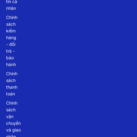
tin cá
nhân
Chính
sách
kiểm
hàng
- đổi
trả -
bảo
hành
Chính
sách
thanh
toán
Chính
sách
vận
chuyển
và giao
nhận