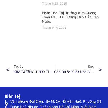
Tháng 6 23, 2025
Phân Hóa Thị Trường Kim Cương
Toàn Cầu: Xu Hướng Cao Cấp Lên
Ngôi.
Tháng 6 17, 2025
Trước
Sau
KIM CƯƠNG THEO TIÊU CHUẨN 4Cs VÀ CÁCH ĐỌC GIẤY GIA
Các Bước Xuất Hóa Đơn VAT Cho Doanh Nghiệp.
T
Liên Hệ
H
Văn phòng Đại Diện: 19-19/2A Hồ Văn Huê, Phường 09,
Ô
Quận Phú Nhuận, Thành phố Hồ Chí Minh, Việt Nam