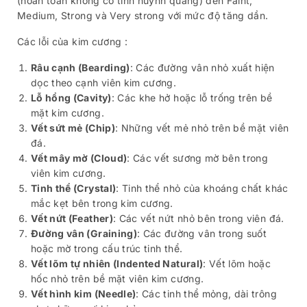
(hoàn toàn không có tính huỳnh quang) đến Faint,
Medium, Strong và Very strong với mức độ tăng dần.
Các lỗi của kim cương :
Râu cạnh (Bearding)
: Các đường vân nhỏ xuất hiện
dọc theo cạnh viên kim cương.
Lỗ hổng (Cavity)
: Các khe hở hoặc lỗ trống trên bề
mặt kim cương.
Vết sứt mẻ (Chip)
: Những vết mẻ nhỏ trên bề mặt viên
đá.
Vết mây mờ (Cloud)
: Các vết sương mờ bên trong
viên kim cương.
Tinh thể (Crystal)
: Tinh thể nhỏ của khoáng chất khác
mắc kẹt bên trong kim cương.
Vết nứt (Feather)
: Các vết nứt nhỏ bên trong viên đá.
Đường vân (Graining)
: Các đường vân trong suốt
hoặc mờ trong cấu trúc tinh thể.
Vết lõm tự nhiên (Indented Natural)
: Vết lõm hoặc
hốc nhỏ trên bề mặt viên kim cương.
Vết hình kim (Needle)
: Các tinh thể mỏng, dài trông