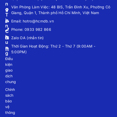
N
Văn Phòng Làm Việc: 48 BIS, Trần Đình Xu, Phường Cô
G
Giang, Quận 1, Thành phố Hồ Chí Minh, Việt Nam
T
I
Email: hotro@hcmdb.vn
N
Phone: 0933 982 866
C
H
Zalo OA (nhắn tin)
U
Thời Gian Hoạt Động: Thứ 2 - Thứ 7 (9:00AM -
N
5:00PM)
G
Điều
kiện
giao
dịch
chung
Chính
sách
bảo
vệ
thông