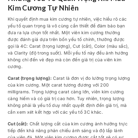
Kim Cương Tự Nhiên
Khi quyết định mua kim cương tự nhiên, việc hiểu rõ các
yếu tố quan trọng là vô cùng cần thiết để đảm bảo bạn
đưa ra lựa chọn tốt nhất. Một viên kim cương thường
được đánh giá dựa trên bốn yếu tố chính, thường được
gọi là 4C: Carat (trọng lượng), Cut (cắt), Color (màu sắc),
và Clarity (độ trong suốt). Mỗi yếu tố này đều ảnh hưởng
không chỉ đến vẻ đẹp mà còn đến giá trị của viên kim
cương.
Carat (trọng lượng):
Carat là đơn vị đo lường trọng lượng
của kim cương. Một carat tương đương với 200
milligrams. Trọng lượng carat càng lớn, viên kim cương
càng hiếm và có giá trị cao hơn. Tuy nhiên, trọng lượng
không phải là yếu tố duy nhất quyết định đến giá trị, mà
cần xem xét kết hợp với các yếu tố 3C khác.
Cut (cắt):
Chất lượng cắt của kim cương ảnh hưởng trực
tiếp đến khả năng phản chiếu ánh sáng và độ lấp lánh
của viên đá. Một viên kim cương được cắt tốt sẽ có sự