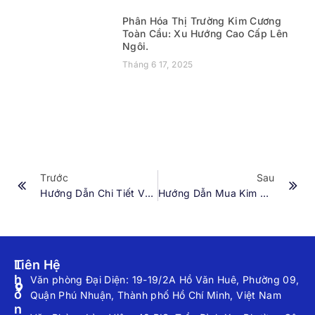
Phân Hóa Thị Trường Kim Cương
Toàn Cầu: Xu Hướng Cao Cấp Lên
Ngôi.
Tháng 6 17, 2025
Trước
Sau
Hướng Dẫn Chi Tiết Về Việc Mua Kim Cương Tự Nhiên
Hướng Dẫn Mua Kim Cương Tự Nhiên: Những Điều Cần Biết
T
Liên Hệ
H
Văn phòng Đại Diện: 19-19/2A Hồ Văn Huê, Phường 09,
Ô
Quận Phú Nhuận, Thành phố Hồ Chí Minh, Việt Nam
N