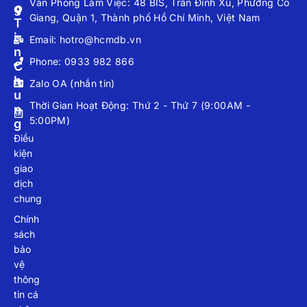
Văn Phòng Làm Việc: 48 BIS, Trần Đình Xu, Phường Cô
G
Giang, Quận 1, Thành phố Hồ Chí Minh, Việt Nam
T
I
Email: hotro@hcmdb.vn
N
Phone: 0933 982 866
C
H
Zalo OA (nhắn tin)
U
Thời Gian Hoạt Động: Thứ 2 - Thứ 7 (9:00AM -
N
5:00PM)
G
Điều
kiện
giao
dịch
chung
Chính
sách
bảo
vệ
thông
tin cá