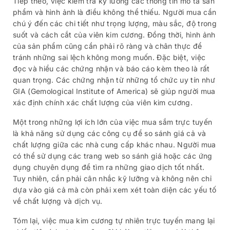
Tiếp theo, việc kiểm tra kỹ lưỡng các thông tin mô tả sản
phẩm và hình ảnh là điều không thể thiếu. Người mua cần
chú ý đến các chi tiết như trọng lượng, màu sắc, độ trong
suốt và cách cắt của viên kim cương. Đồng thời, hình ảnh
của sản phẩm cũng cần phải rõ ràng và chân thực để
tránh những sai lệch không mong muốn. Đặc biệt, việc
đọc và hiểu các chứng nhận và báo cáo kèm theo là rất
quan trọng. Các chứng nhận từ những tổ chức uy tín như
GIA (Gemological Institute of America) sẽ giúp người mua
xác định chính xác chất lượng của viên kim cương.
Một trong những lợi ích lớn của việc mua sắm trực tuyến
là khả năng sử dụng các công cụ để so sánh giá cả và
chất lượng giữa các nhà cung cấp khác nhau. Người mua
có thể sử dụng các trang web so sánh giá hoặc các ứng
dụng chuyên dụng để tìm ra những giao dịch tốt nhất.
Tuy nhiên, cần phải cân nhắc kỹ lưỡng và không nên chỉ
dựa vào giá cả mà còn phải xem xét toàn diện các yếu tố
về chất lượng và dịch vụ.
Tóm lại, việc mua kim cương tự nhiên trực tuyến mang lại