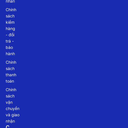
nhân
Chính
sách
kiểm
hàng
- đổi
trả -
bảo
hành
Chính
sách
thanh
toán
Chính
sách
vận
chuyển
và giao
nhận
C