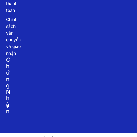
thanh
toán
Chính
sách
vận
chuyển
và giao
nhận
C
H
Ứ
N
G
N
H
Ậ
N