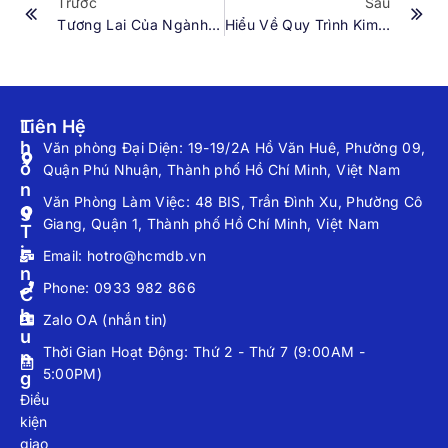
Trước
Sau
Tương Lai Của Ngành Kim Cương
Hiểu Về Quy Trình Kimberly
T
Liên Hệ
H
Văn phòng Đại Diện: 19-19/2A Hồ Văn Huê, Phường 09,
Ô
Quận Phú Nhuận, Thành phố Hồ Chí Minh, Việt Nam
N
Văn Phòng Làm Việc: 48 BIS, Trần Đình Xu, Phường Cô
G
Giang, Quận 1, Thành phố Hồ Chí Minh, Việt Nam
T
I
Email: hotro@hcmdb.vn
N
Phone: 0933 982 866
C
H
Zalo OA (nhắn tin)
U
Thời Gian Hoạt Động: Thứ 2 - Thứ 7 (9:00AM -
N
5:00PM)
G
Điều
kiện
giao