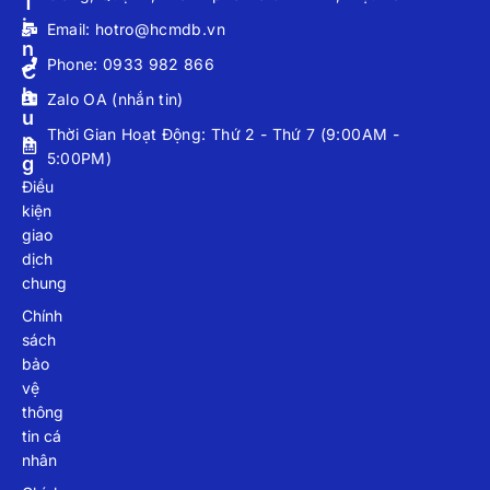
T
I
Email: hotro@hcmdb.vn
N
Phone: 0933 982 866
C
H
Zalo OA (nhắn tin)
U
Thời Gian Hoạt Động: Thứ 2 - Thứ 7 (9:00AM -
N
5:00PM)
G
Điều
kiện
giao
dịch
chung
Chính
sách
bảo
vệ
thông
tin cá
nhân