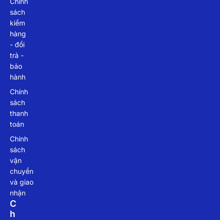
Chính
sách
kiểm
hàng
- đổi
trả -
bảo
hành
Chính
sách
thanh
toán
Chính
sách
vận
chuyển
và giao
nhận
C
H