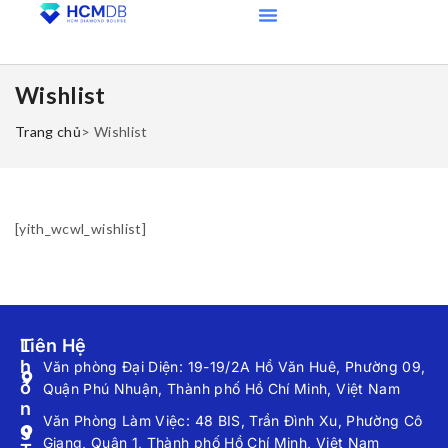
Wishlist
Trang chủ
>
Wishlist
[yith_wcwl_wishlist]
T
Liên Hệ
H
Văn phòng Đại Diện: 19-19/2A Hồ Văn Huê, Phường 09,
Ô
Quận Phú Nhuận, Thành phố Hồ Chí Minh, Việt Nam
N
Văn Phòng Làm Việc: 48 BIS, Trần Đình Xu, Phường Cô
G
Giang, Quận 1, Thành phố Hồ Chí Minh, Việt Nam