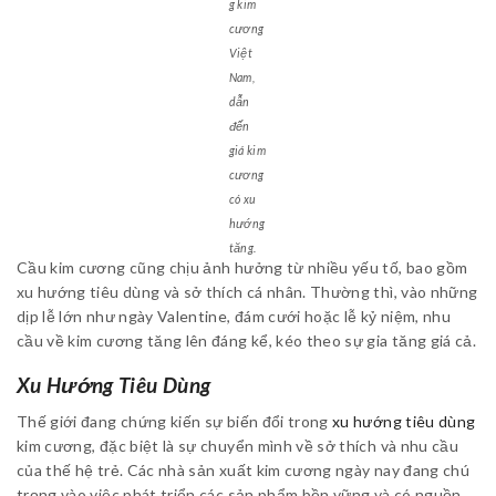
g kim
cương
Việt
Nam,
dẫn
đến
giá kim
cương
có xu
hướng
tăng.
Cầu kim cương cũng chịu ảnh hưởng từ nhiều yếu tố, bao gồm
xu hướng tiêu dùng và sở thích cá nhân. Thường thì, vào những
dịp lễ lớn như ngày Valentine, đám cưới hoặc lễ kỷ niệm, nhu
cầu về kim cương tăng lên đáng kể, kéo theo sự gia tăng giá cả.
Xu Hướng Tiêu Dùng
Thế giới đang chứng kiến sự biến đổi trong
xu hướng tiêu dùng
kim cương, đặc biệt là sự chuyển mình về sở thích và nhu cầu
của thế hệ trẻ. Các nhà sản xuất kim cương ngày nay đang chú
trọng vào việc phát triển các sản phẩm bền vững và có nguồn