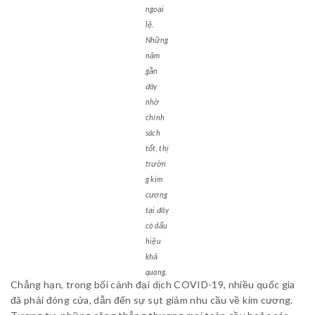
ngoại
lệ.
Những
năm
gần
đây
nhờ
chính
sách
tốt, thị
trườn
g kim
cương
tại đây
có dấu
hiệu
khả
quang.
Chẳng hạn, trong bối cảnh đại dịch COVID-19, nhiều quốc gia
đã phải đóng cửa, dẫn đến sự sụt giảm nhu cầu về kim cương.