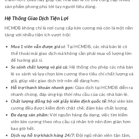
sản phẩm phong phú tới tay người tiêu dùng.
Hệ Thống Giao Dịch Tiện Lợi
HCMDB không chỉ là nơi cung cấp kim cương mà còn là một nền
tảng với nhiều tiện ích vượt trội:
Mua 1 viên vẫn được giá sỉ:
Tại HCMDB, các nhà bán lẻ có
thể thoải mái giao dịch mà không cần phải mua số lượng lớn
để hưởng giá sỉ.
So sánh chất lượng và giá cả:
Hệ thống cho phép các nhà bán
lẻ so sánh và lựa chọn kim cương theo tiêu chí chất lượng và
giá, giúp việc giao dịch trở nên dễ dàng hơn.
Hỗ trợ thanh khoản nhanh gọn:
Giao dịch tại HCMDB diễn ra
nhanh chóng, đáp ứng kịp thời nhu cầu của các nhà bán lẻ.
Chất lượng đồng bộ với giấy kiểm định quốc tế:
Mọi viên kim
cương đều được kiểm định chặt chẽ, đảm bảo chất lượng.
Đa dạng sản phẩm:
Với nguồn hàng đa dạng, việc tìm kiếm
viên kim cương theo nhu cầu cá nhân trở nên đơn giản hơn
bao giờ hết.
Dịch vụ hỗ trợ khách hàng 24/7:
Đội ngũ nhân viên tận tâm,