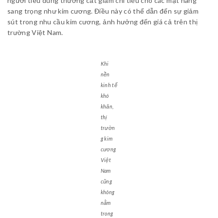
người tiêu dùng thường cắt giảm chi tiêu cho các mặt hàng
sang trọng như kim cương. Điều này có thể dẫn đến sự giảm
sút trong nhu cầu kim cương, ảnh hưởng đến giá cả trên thị
trường Việt Nam.
Khi
nền
kinh tế
khó
khăn,
thị
trườn
g kim
cương
Việt
Nam
cũng
không
nằm
trong