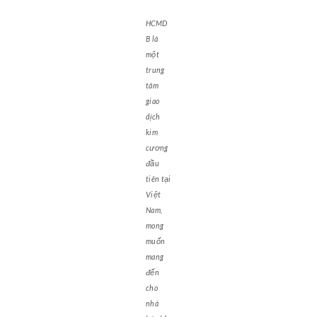
HCMD
B là
một
trung
tâm
giao
dịch
kim
cương
đầu
tiên tại
Việt
Nam,
mong
muốn
mang
đến
cho
nhà