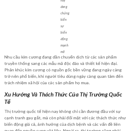
nay
đang
chứng
kiến
sự
biến
động
mạnh
mẽ
Nhu cầu kim cương đang dần chuyển dịch từ các sản phẩm
truyền thống sang các mẫu mã độc đáo và thiết kế hiện đại.
Phân khúc kim cương có nguồn gốc bền vững đang ngày càng
trở nên phổ biến, khi người tiêu dùng ngày càng quan tâm đến
trách nhiệm xã hội của các sản phẩm họ mua.
Xu Hướng Và Thách Thức Của Thị Trường Quốc
Tế
Thị trường quốc tế hiện nay không chỉ cần đương đầu với sự
cạnh tranh gay gắt, mà còn phải đối mặt với các thách thức như
biến động giá cả, ảnh hưởng của dịch bệnh và các vấn đề liên
quan đến nguồn cung vật liệu. Ngoài ra, thị trường cũng phải