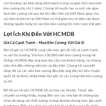
còn là nâng cao khả năng minh bạch trong sự giao dịch mua bán
kim cương (dù chỉ 1 viên). Chúng tôi muốn tạo ra một sàn giao
dịch kim cương với quy mô lớn đầu tiên tại Việt Nam, giúp cho
các đơn bị bán lẻ tại Việt Nam có thể giao lưu và tiếp cận được
những nguồn hàng từ các kho kim cương lớn trên toàn thế giới.
Lợi Ích Khi Đến Với HCMDB
Giá Cả Cạnh Tranh – Mua Kim Cương Với Giá Sỉ
Nói về giá cả, HCMDB cung cấp mức giá rất tốt và cạnh tranh
so với thị trường. Với hơn 100.000 viên kim cương trong hệ
thống, HCMDB đáp ứng mọi nhu cầu của khách hàng, từ những
viên nhỏ đến những viên lớn và đặc biệt. Chúng tôi cam kết
rằng tất cả các viên kim cương đều đáp ứng đầy đủ tiêu chuẩn
quốc tế và được nhập khẩu tận gốc từ các trung tâm kim cương
uy tín.
Để tối ưu chi phí, HCMDB tối ưu hóa các khoản: Thuế, vận
chuyển và nhập khẩu, mang đến cho các nhà bán lẻ những lựa
chọn đa dạng với chất lượng tương đương nhưng mức giá cạnh
tranh hơn. Điều này giúp các nhà bán lẻ có thể cung cấp nhiều