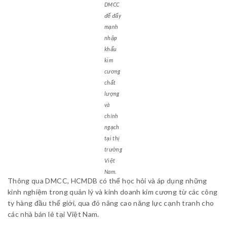
DMCC
để đẩy
mạnh
nhập
khẩu
kim
cương
chất
lượng
và
chính
ngạch
tại thị
trường
Việt
Nam.
Thông qua DMCC, HCMDB có thể học hỏi và áp dụng những
kinh nghiệm trong quản lý và kinh doanh kim cương từ các công
ty hàng đầu thế giới, qua đó nâng cao năng lực cạnh tranh cho
các nhà bán lẻ tại Việt Nam.