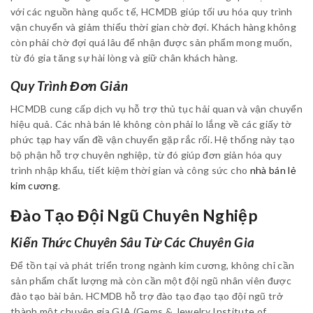
với các nguồn hàng quốc tế, HCMDB giúp tối ưu hóa quy trình
vận chuyển và giảm thiểu thời gian chờ đợi. Khách hàng không
còn phải chờ đợi quá lâu để nhận được sản phẩm mong muốn,
từ đó gia tăng sự hài lòng và giữ chân khách hàng.
Quy Trình Đơn Giản
HCMDB cung cấp dịch vụ hỗ trợ thủ tục hải quan và vận chuyển
hiệu quả. Các nhà bán lẻ không còn phải lo lắng về các giấy tờ
phức tạp hay vấn đề vận chuyển gặp rắc rối. Hệ thống này tạo
bộ phận hỗ trợ chuyên nghiệp, từ đó giúp đơn giản hóa quy
trình nhập khẩu, tiết kiệm thời gian và công sức cho
nhà bán lẻ
kim cương
.
Đào Tạo Đội Ngũ Chuyên Nghiệp
Kiến Thức Chuyên Sâu Từ Các Chuyên Gia
Để tồn tại và phát triển trong ngành kim cương, không chỉ cần
sản phẩm chất lượng mà còn cần một đội ngũ nhân viên được
đào tạo bài bản. HCMDB hỗ trợ đào tạo đạo tạo đội ngũ trở
thành một chuyên gia GIA (Gems & Jewelry Institute of