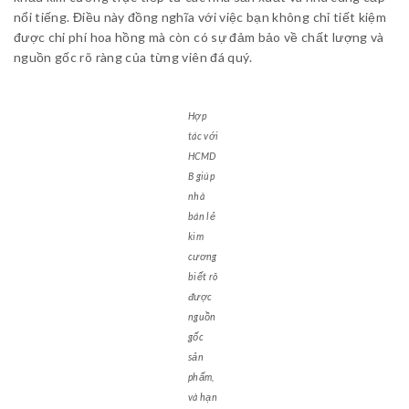
nổi tiếng. Điều này đồng nghĩa với việc bạn không chỉ tiết kiệm
được chi phí hoa hồng mà còn có sự đảm bảo về chất lượng và
nguồn gốc rõ ràng của từng viên đá quý.
Hợp
tác với
HCMD
B giúp
nhà
bán lẻ
kim
cương
biết rõ
được
nguồn
gốc
sản
phẩm,
và hạn