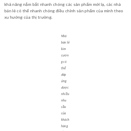
khả năng nắm bắt nhanh chóng các sản phẩm mới lạ, các nhà
bán lẻ có thể nhanh chóng điều chỉnh sản phẩm của mình theo
xu hướng của thị trường.
Nhà
bán lẻ
kim
cươn
g có
thể
đáp
ứng
được
nhiều
nhu
cầu
của
khách
hàng