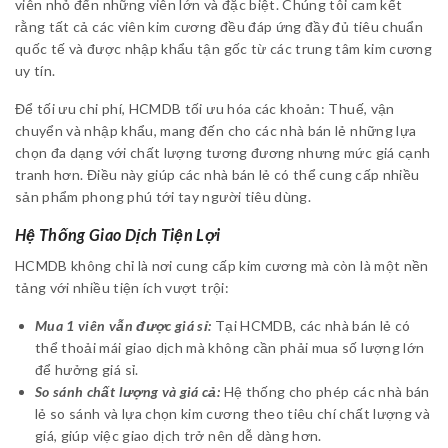
viên nhỏ đến những viên lớn và đặc biệt. Chúng tôi cam kết
rằng tất cả các viên kim cương đều đáp ứng đầy đủ tiêu chuẩn
quốc tế và được nhập khẩu tận gốc từ các trung tâm kim cương
uy tín.
Để tối ưu chi phí, HCMDB tối ưu hóa các khoản: Thuế, vận
chuyển và nhập khẩu, mang đến cho các nhà bán lẻ những lựa
chọn đa dạng với chất lượng tương đương nhưng mức giá cạnh
tranh hơn. Điều này giúp các nhà bán lẻ có thể cung cấp nhiều
sản phẩm phong phú tới tay người tiêu dùng.
Hệ Thống Giao Dịch Tiện Lợi
HCMDB không chỉ là nơi cung cấp kim cương mà còn là một nền
tảng với nhiều tiện ích vượt trội:
Mua 1 viên vẫn được giá sỉ:
Tại HCMDB, các nhà bán lẻ có
thể thoải mái giao dịch mà không cần phải mua số lượng lớn
để hưởng giá sỉ.
So sánh chất lượng và giá cả:
Hệ thống cho phép các nhà bán
lẻ so sánh và lựa chọn kim cương theo tiêu chí chất lượng và
giá, giúp việc giao dịch trở nên dễ dàng hơn.