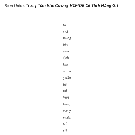
Xem thêm:
Trung Tâm Kim Cương HCMDB Có Tính Năng Gì?
Là
một
trung
tâm
giao
dịch
kim
cươn
g đầu
tiên
tại
Việt
Nam,
mong
muốn
kết
nối