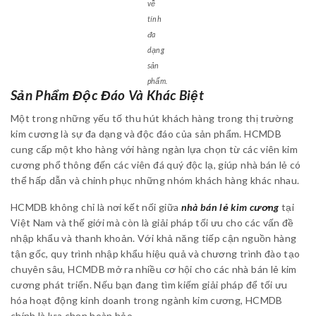
về
tính
đa
dạng
sản
phẩm.
Sản Phẩm Độc Đáo Và Khác Biệt
Một trong những yếu tố thu hút khách hàng trong thị trường
kim cương là sự đa dạng và độc đáo của sản phẩm. HCMDB
cung cấp một kho hàng với hàng ngàn lựa chọn từ các viên kim
cương phổ thông đến các viên đá quý độc lạ, giúp nhà bán lẻ có
thể hấp dẫn và chinh phục những nhóm khách hàng khác nhau.
HCMDB không chỉ là nơi kết nối giữa
nhà bán lẻ kim cương
tại
Việt Nam và thế giới mà còn là giải pháp tối ưu cho các vấn đề
nhập khẩu và thanh khoản. Với khả năng tiếp cận nguồn hàng
tận gốc, quy trình nhập khẩu hiệu quả và chương trình đào tạo
chuyên sâu, HCMDB mở ra nhiều cơ hội cho các nhà bán lẻ kim
cương phát triển. Nếu bạn đang tìm kiếm giải pháp để tối ưu
hóa hoạt động kinh doanh trong ngành kim cương, HCMDB
chính là lựa chọn hoàn hảo.