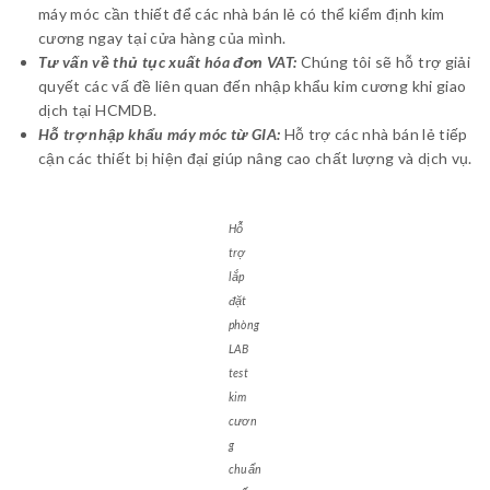
máy móc cần thiết để các nhà bán lẻ có thể kiểm định kim
cương ngay tại cửa hàng của mình.
Tư vấn về thủ tục xuất hóa đơn VAT:
Chúng tôi sẽ hỗ trợ giải
quyết các vấ đề liên quan đến nhập khẩu kim cương khi giao
dịch tại HCMDB.
Hỗ trợ nhập khẩu máy móc từ GIA:
Hỗ trợ các nhà bán lẻ tiếp
cận các thiết bị hiện đại giúp nâng cao chất lượng và dịch vụ.
Hỗ
trợ
lắp
đặt
phòng
LAB
test
kim
cươn
g
chuẩn