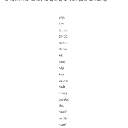
Việc
hợp
tác với
DMCC,
HCMD
B cam
kết
cung
cấp
kim
cương
chất
lượng
cao đạt
tiêu
chuẩn
và đẩy
mạnh