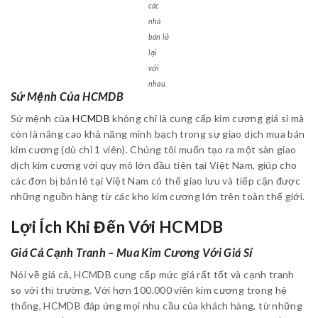
các
nhà
bán lẻ
lại
với
nhau.
Sứ Mệnh Của HCMDB
Sứ mệnh của
HCMDB
không chỉ là cung cấp kim cương giá sỉ mà
còn là nâng cao khả năng minh bạch trong sự giao dịch mua bán
kim cương (dù chỉ 1 viên). Chúng tôi muốn tạo ra một sàn giao
dịch kim cương với quy mô lớn đầu tiên tại Việt Nam, giúp cho
các đơn bị bán lẻ tại Việt Nam có thể giao lưu và tiếp cận được
những nguồn hàng từ các kho kim cương lớn trên toàn thế giới.
Lợi Ích Khi Đến Với HCMDB
Giá Cả Cạnh Tranh – Mua Kim Cương Với Giá Sỉ
Nói về giá cả, HCMDB cung cấp mức giá rất tốt và cạnh tranh
so với thị trường. Với hơn 100.000 viên kim cương trong hệ
thống, HCMDB đáp ứng mọi nhu cầu của khách hàng, từ những