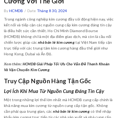
Cương Với Thế Giới
By
HCMDB
/
Date
Tháng 8 30, 2024
Trong ngành công nghiệp kim cương đầy sôi động hiện nay, việc
kết nối và tiếp cận các nguồn cung cấp kim cương đáng tin cậy
là điều hết sức cần thiết. Ho Chi Minh Diamond Bourse
(HCMDB) không chỉ là một địa điểm giao dịch, mà còn là cầu nối
chiến lược giúp các
nhà bán lẻ kim cương
tại Việt Nam tiếp cận
trực tiếp với các trung tâm kim cương hàng đầu thế giới như
Hong Kong, Dubai và Ấn Độ.
Xem thêm:
HCMDB Giải Pháp Tối Ưu Cho Vấn Đề Thanh Khoản
Và Vận Chuyển Kim Cương
Truy Cập Nguồn Hàng Tận Gốc
Lợi Ích Khi Mua Từ Nguồn Cung Đáng Tin Cậy
Một trong những lợi thế lớn nhất mà HCMDB cung cấp chính là
khả năng mua kim cương từ nguồn cung cấp tận gốc. Không
cần phải qua trung gian, các
nhà bán lẻ kim cương
có thể nhập
khẩu kim cương trực tiếp từ các nhà sản xuất và nhà cung cấp