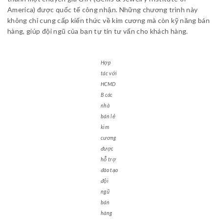
America) được quốc tế công nhận. Những chương trình này
không chỉ cung cấp kiến thức về kim cương mà còn kỹ năng bán
hàng, giúp đội ngũ của bạn tự tin tư vấn cho khách hàng.
Hợp
tác với
HCMD
B các
nhà
bán lẻ
kim
cương
được
hỗ trợ
đào tạo
đội
ngũ
bán
hàng