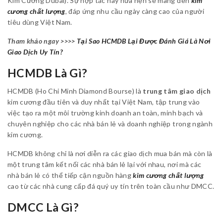
Kim Cương Dubai). Sự hợp tác này hứa hẹn sẽ mang đến
kim
cương chất lượng
, đáp ứng nhu cầu ngày càng cao của người
tiêu dùng Việt Nam.
Tham khảo ngay >>>>
Tại Sao HCMDB Lại Được Đánh Giá Là Nơi
Giao Dịch Uy Tín?
HCMDB Là Gì?
HCMDB (Ho Chi Minh Diamond Bourse) là
trung tâm giao dịch
kim cương đầu tiên và duy nhất tại Việt Nam, tập trung vào
việc tạo ra một môi trường kinh doanh an toàn, minh bạch và
chuyên nghiệp cho các nhà bán lẻ và doanh nghiệp trong ngành
kim cương.
HCMDB không chỉ là nơi diễn ra các giao dịch mua bán mà còn là
một trung tâm kết nối các nhà bán lẻ lại với nhau, nơi mà các
nhà bán lẻ có thể tiếp cận nguồn hàng
kim cương chất lượng
cao từ các nhà cung cấp đá quý uy tín trên toàn cầu như DMCC.
DMCC Là Gì?