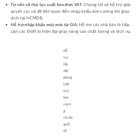
Tư vấn về thủ tục xuất hóa đơn VAT:
Chúng tôi sẽ hỗ trợ giải
quyết các vấ đề liên quan đến nhập khẩu kim cương khi giao
dịch tại HCMDB.
Hỗ trợ nhập khẩu máy móc từ GIA:
Hỗ trợ các nhà bán lẻ tiếp
cận các thiết bị hiện đại giúp nâng cao chất lượng và dịch vụ.
Hỗ
trợ
lắp
đặt
phòng
LAB
test
kim
cươn
g
chuẩn
quốc
tế