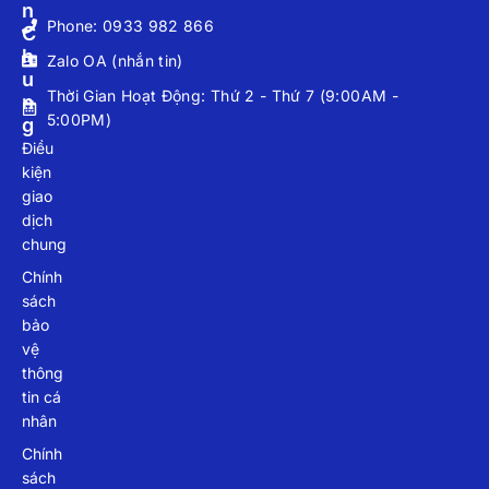
N
Phone: 0933 982 866
C
H
Zalo OA (nhắn tin)
U
Thời Gian Hoạt Động: Thứ 2 - Thứ 7 (9:00AM -
N
5:00PM)
G
Điều
kiện
giao
dịch
chung
Chính
sách
bảo
vệ
thông
tin cá
nhân
Chính
sách