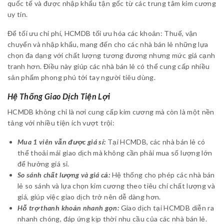
quốc tế và được nhập khẩu tận gốc từ các trung tâm kim cương
uy tín.
Để tối ưu chi phí, HCMDB tối ưu hóa các khoản: Thuế, vận
chuyển và nhập khẩu, mang đến cho các nhà bán lẻ những lựa
chọn đa dạng với chất lượng tương đương nhưng mức giá cạnh
tranh hơn. Điều này giúp các nhà bán lẻ có thể cung cấp nhiều
sản phẩm phong phú tới tay người tiêu dùng.
Hệ Thống Giao Dịch Tiện Lợi
HCMDB không chỉ là nơi cung cấp kim cương mà còn là một nền
tảng với nhiều tiện ích vượt trội:
Mua 1 viên vẫn được giá sỉ:
Tại HCMDB, các nhà bán lẻ có
thể thoải mái giao dịch mà không cần phải mua số lượng lớn
để hưởng giá sỉ.
So sánh chất lượng và giá cả:
Hệ thống cho phép các nhà bán
lẻ so sánh và lựa chọn kim cương theo tiêu chí chất lượng và
giá, giúp việc giao dịch trở nên dễ dàng hơn.
Hỗ trợ thanh khoản nhanh gọn:
Giao dịch tại HCMDB diễn ra
nhanh chóng, đáp ứng kịp thời nhu cầu của các nhà bán lẻ.