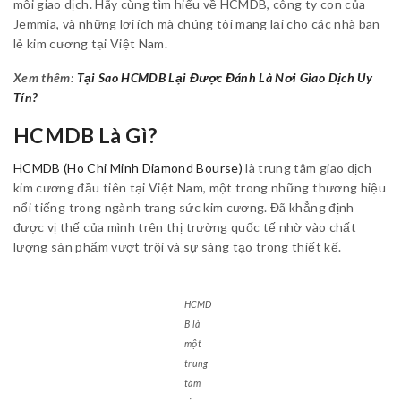
mỗi giao dịch. Hãy cùng tìm hiểu về HCMDB, công ty con của
Jemmia, và những lợi ích mà chúng tôi mang lại cho các nhà ban
lẻ kim cương tại Việt Nam.
Xem thêm:
Tại Sao HCMDB Lại Được Đánh Là Nơi Giao Dịch Uy
Tín?
HCMDB Là Gì?
HCMDB (Ho Chi Minh Diamond Bourse)
là trung tâm giao dịch
kim cương đầu tiên tại Việt Nam, một trong những thương hiệu
nổi tiếng trong ngành trang sức kim cương. Đã khẳng định
được vị thế của mình trên thị trường quốc tế nhờ vào chất
lượng sản phẩm vượt trội và sự sáng tạo trong thiết kế.
HCMD
B là
một
trung
tâm