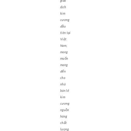
giao
dịch
kim
cương
đầu
tiên tại
Việt
Nam,
mong
muốn
mang
đến
cho
nhà
bán lẻ
kim
cương
nguồn
hàng
chất
lượng