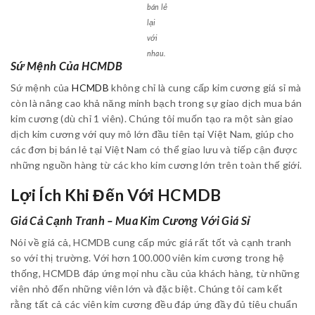
bán lẻ
lại
với
nhau.
Sứ Mệnh Của HCMDB
Sứ mệnh của
HCMDB
không chỉ là cung cấp kim cương giá sỉ mà
còn là nâng cao khả năng minh bạch trong sự giao dịch mua bán
kim cương (dù chỉ 1 viên). Chúng tôi muốn tạo ra một sàn giao
dịch kim cương với quy mô lớn đầu tiên tại Việt Nam, giúp cho
các đơn bị bán lẻ tại Việt Nam có thể giao lưu và tiếp cận được
những nguồn hàng từ các kho kim cương lớn trên toàn thế giới.
Lợi Ích Khi Đến Với HCMDB
Giá Cả Cạnh Tranh – Mua Kim Cương Với Giá Sỉ
Nói về giá cả, HCMDB cung cấp mức giá rất tốt và cạnh tranh
so với thị trường. Với hơn 100.000 viên kim cương trong hệ
thống, HCMDB đáp ứng mọi nhu cầu của khách hàng, từ những
viên nhỏ đến những viên lớn và đặc biệt. Chúng tôi cam kết
rằng tất cả các viên kim cương đều đáp ứng đầy đủ tiêu chuẩn