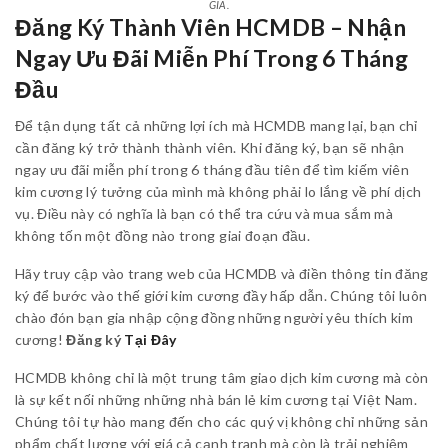
GIA.
Đăng Ký Thành Viên HCMDB – Nhận
Ngay Ưu Đãi Miễn Phí Trong 6 Tháng
Đầu
Để tận dụng tất cả những lợi ích mà HCMDB mang lại, bạn chỉ
cần đăng ký trở thành thành viên. Khi đăng ký, bạn sẽ nhận
ngay ưu đãi miễn phí trong 6 tháng đầu tiên để tìm kiếm viên
kim cương lý tưởng của mình mà không phải lo lắng về phí dịch
vụ. Điều này có nghĩa là bạn có thể tra cứu và mua sắm mà
không tốn một đồng nào trong giai đoạn đầu.
Hãy truy cập vào trang web của HCMDB và điền thông tin đăng
ký để bước vào thế giới kim cương đầy hấp dẫn. Chúng tôi luôn
chào đón bạn gia nhập cộng đồng những người yêu thích kim
cương!
Đăng ký
Tại Đây
HCMDB không chỉ là một trung tâm giao dịch kim cương mà còn
là sự kết nối những những nhà bán lẻ kim cương tại Việt Nam.
Chúng tôi tự hào mang đến cho các quý vị không chỉ những sản
phẩm chất lượng với giá cả cạnh tranh mà còn là trải nghiệm